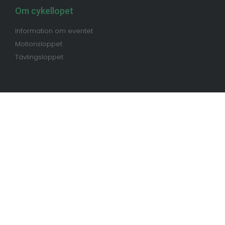
Om cykellopet
Information om eventet
Motionsloppet
Tävlingsloppet