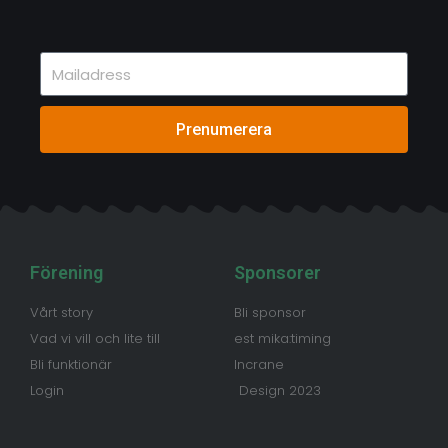
Prenumerera
Förening
Sponsorer
Vårt story
Bli sponsor
Vad vi vill och lite till
est mika:timing
Bli funktionär
Incrane
Login
Design 2023