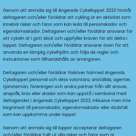
Genom att anmäla sig till Angereds Cykelloppet 2023 förstår
deltagaren och/eller föräldrar att cykling är en aktivitet som
innebär risker och faror som kan leda till personskador och
egendomsskador. Deltagaren och/eller föräldrar ansvarar för
att cykeln är i gott skick och uppfyller kraven för att delta i
loppet. Deltagaren och/eller föräldrar ansvarar även för att
använda en lämplig cykelhjälm och följa de regler och
instruktioner som tillhandahålls av arrangören.
Deltagaren och/eller föräldrar friskriver härmed Angereds
Cykelloppet personal och dess volontära, anställda, agenter,
tjänstemän, föreningen och andra partner från allt ansvar,
anspråk, krav eller skador som kan uppstå i samband med
deltagandet i Angereds Cykelloppet 2023, inklusive men inte
begränsat till personskador, egendomsskador eller dödsfall
som kan uppkomma under loppet.
Genom att anmäla sig till loppet accepterar deltagaren
och/eller föräldrar fullt ut alla risker och faror som är