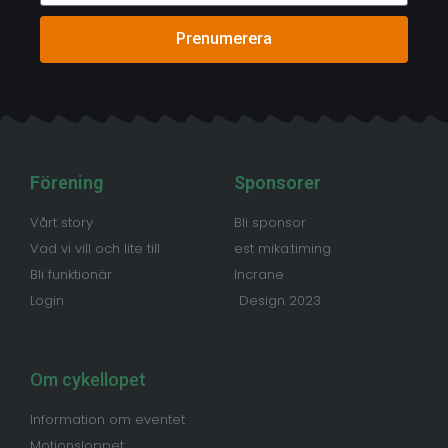
Prenumerera
Förening
Sponsorer
Vårt story
Bli sponsor
Vad vi vill och lite till
est mika:timing
Bli funktionär
Incrane
Login
Design 2023
Om cykellopet
Information om eventet
Motionsloppet