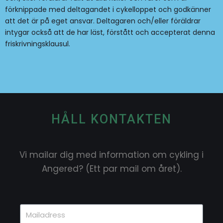
förknippade med deltagandet i cykelloppet och godkänner
att det är på eget ansvar. Deltagaren och/eller föräldrar
intygar också att de har läst, förstått och accepterat denna
friskrivningsklausul.
HÅLL KONTAKTEN
Vi mailar dig med information om cykling i
Angered? (Ett par mail om året).