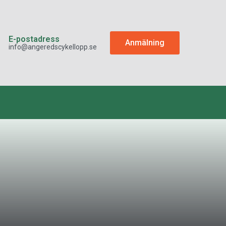
E-postadress
Anmälning
info@angeredscykellopp.se