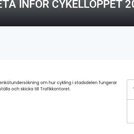
ETA INFÖR CYKELLOPPET 2
n enkätundersökning om hur cykling i stadsdelen fungerar
la och skicka till Trafikkontoret.