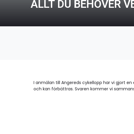
ALLT DU BEHÖVER V
I anmälan till Angereds cykellopp har vi gjort e
och kan förbättras. Svaren kommer vi sammanstäl