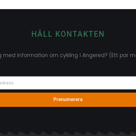
HÅLL KONTAKTEN
ig med information om cykling i Angered? (Ett par ma
Prenumerera